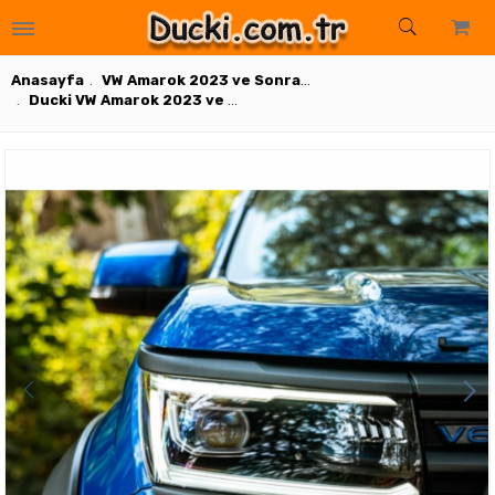
ar
suarlar
arlar
ksesuarlar
uarlar
rlar
Aksesuarlar
Aksesuarlar
uarlar
onanımları
 Sensor
 Donanımları
r ve Donanımları
Anasayfa
VW Amarok 2023 ve Sonrası Dış Aksesuarlar
Ducki VW Amarok 2023 ve sonrası Far Çerçevesi