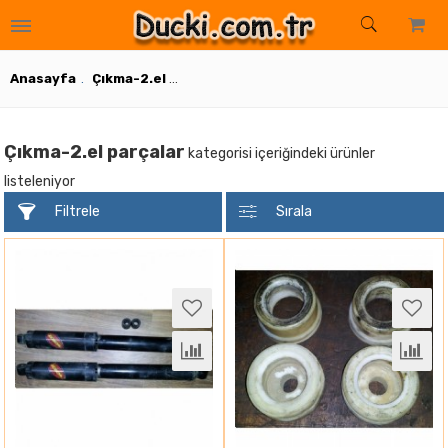
ar
suarlar
arlar
ksesuarlar
uarlar
rlar
Aksesuarlar
Aksesuarlar
uarlar
onanımları
 Sensor
 Donanımları
r ve Donanımları
Anasayfa
Çıkma-2.el parçalar
Çıkma-2.el parçalar
kategorisi içeriğindeki ürünler
listeleniyor
Filtrele
Sırala