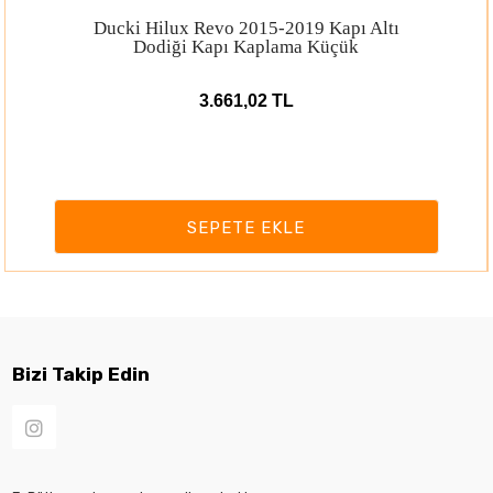
vo 2015-2019 Kapı Altı
Ducki Hilux Rev
apı Kaplama Küçük
Tampon M
.661,02 TL
8.
PETE EKLE
SEP
Bizi Takip Edin