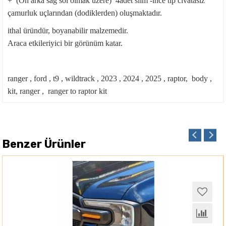
+ (Ön arka sağ sol olmak üzere) 4adet slim -ince tip civatasız
çamurluk uçlarından (dodiklerden) oluşmaktadır.
ithal üründür, boyanabilir malzemedir.
Araca etkileriyici bir görünüm katar.
ranger , ford , t9 , wildtrack , 2023 , 2024 , 2025 , raptor, body ,
kit, ranger , ranger to raptor kit
Benzer Ürünler