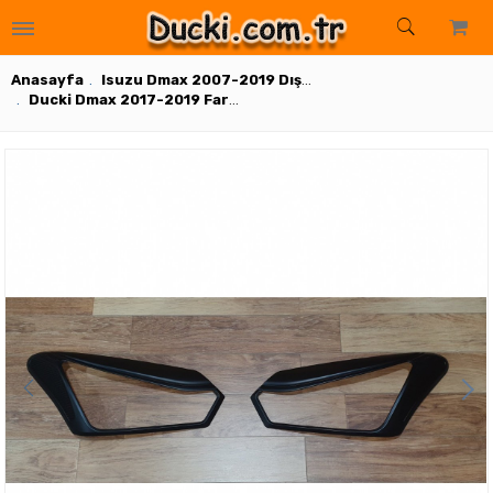
ar
suarlar
arlar
ksesuarlar
uarlar
rlar
Aksesuarlar
Aksesuarlar
uarlar
onanımları
 Sensor
 Donanımları
r ve Donanımları
Anasayfa
Isuzu Dmax 2007-2019 Dış Aksesuarlar
Ducki Dmax 2017-2019 Far Çerçevesi 2 (ABS Plastik)